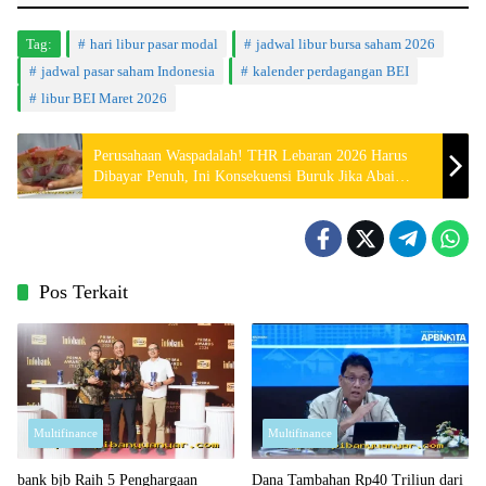
Tag:
hari libur pasar modal
jadwal libur bursa saham 2026
jadwal pasar saham Indonesia
kalender perdagangan BEI
libur BEI Maret 2026
Perusahaan Waspadalah! THR Lebaran 2026 Harus
Dibayar Penuh, Ini Konsekuensi Buruk Jika Abai
Aturan Negara
Pos Terkait
Multifinance
Multifinance
bank bjb Raih 5 Penghargaan
Dana Tambahan Rp40 Triliun dari