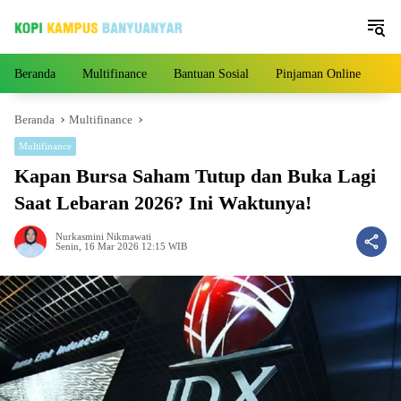
Langsung
ke
konten
Beranda
Multifinance
Bantuan Sosial
Pinjaman Online
Pe
Beranda
Multifinance
Multifinance
Kapan Bursa Saham Tutup dan Buka Lagi
Saat Lebaran 2026? Ini Waktunya!
Nurkasmini Nikmawati
Senin, 16 Mar 2026 12:15 WIB