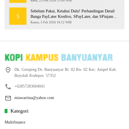
Rabu, 25 Feb 2026 13:00 WIB
Sebelum Pakai, Ketahui Dulu! Perbandingan Detail
5
Bunga PayLater Kredivo, SPayLater, dan SPinjam
2026
Kamis, 5 Feb 2026 16:12 WIB
Dk. Grenjeng Ds. Banyuanyar Rt. 02 Rw. 02 Kec. Ampel Kab.
Boyolali Kodepos. 57352
+62857283604041
miawartina@yahoo.com
Kategori
Multifinance