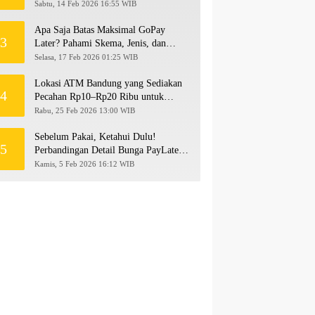
hingga Rp500 Juta
Sabtu, 14 Feb 2026 16:55 WIB
Apa Saja Batas Maksimal GoPay
3
Later? Pahami Skema, Jenis, dan
Langkah Upgrade Limit
Selasa, 17 Feb 2026 01:25 WIB
Lokasi ATM Bandung yang Sediakan
4
Pecahan Rp10–Rp20 Ribu untuk
Persiapan THR 2026!
Rabu, 25 Feb 2026 13:00 WIB
Sebelum Pakai, Ketahui Dulu!
5
Perbandingan Detail Bunga PayLater
Kredivo, SPayLater, dan SPinjam
Kamis, 5 Feb 2026 16:12 WIB
2026