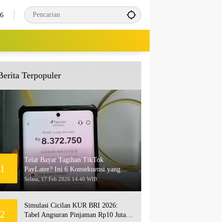
26
Berita Terpopuler
Telat Bayar Tagihan TikTok
1
PayLater? Ini 6 Konsekuensi yang
Akan Terjadi
Selasa, 17 Feb 2026 14:40 WIB
Simulasi Cicilan KUR BRI 2026:
2
Tabel Angsuran Pinjaman Rp10 Juta