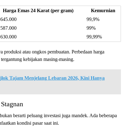
Harga Emas 24 Karat (per gram)
Kemurnian
.645.000
99,9%
.587.000
99%
.630.000
99,99%
ya produksi atau ongkos pembuatan. Perbedaan harga
, tergantung kebijakan masing-masing.
jlok Tajam Menjelang Lebaran 2026, Kini Hanya
 Stagnan
 bukan berarti peluang investasi juga mandek. Ada beberapa
aatkan kondisi pasar saat ini.