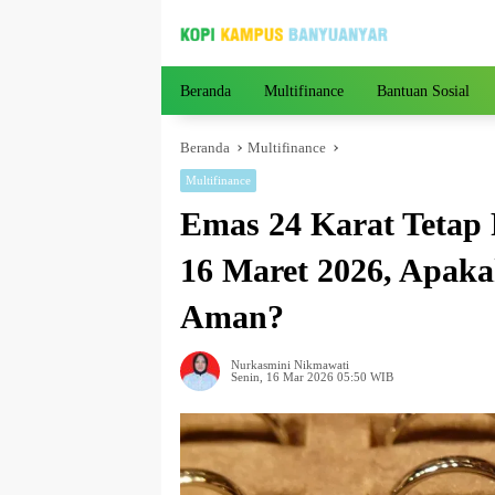
Langsung
ke
konten
Beranda
Multifinance
Bantuan Sosial
Beranda
Multifinance
Multifinance
Emas 24 Karat Tetap
16 Maret 2026, Apaka
Aman?
Nurkasmini Nikmawati
Senin, 16 Mar 2026 05:50 WIB