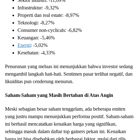
Sektor industri: -11,09%
Infrastruktur: -9,32%
Properti dan real estate: -8,97%
Teknologi: -8,27%
Consumer non-cyclicals: -6,82%
Keuangan: -5,46%
Energi
: -5,02%
Kesehatan: -4,33%
Penurunan yang meluas ini menunjukkan bahwa investor sedang
mengambil langkah hati-hati. Sentimen pasar terlihat negatif, dan
likuiditas pun cenderung menurun.
Saham-Saham yang Masih Bertahan di Atas Angin
Meski sebagian besar saham tenggelam, ada beberapa emiten
yang justru mampu menunjukkan performa positif. Saham-saham
ini berhasil mencatatkan kenaikan harga yang signifikan,
sehingga masuk dalam daftar top gainers pekan ini. Kenaikan
harga ini bisa disebabkan oleh berbagai faktor, mulai dari rilis