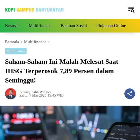
Langsung
ke
konten
Beranda
Multifinance
Bantuan Sosial
Pinjaman Online
Pe
Beranda
Multifinance
Multifinance
Saham-Saham Ini Malah Melesat Saat
IHSG Terperosok 7,89 Persen dalam
Seminggu!
Bintang Fatih Wibawa
Sabtu, 7 Mar 2026 19:45 WIB