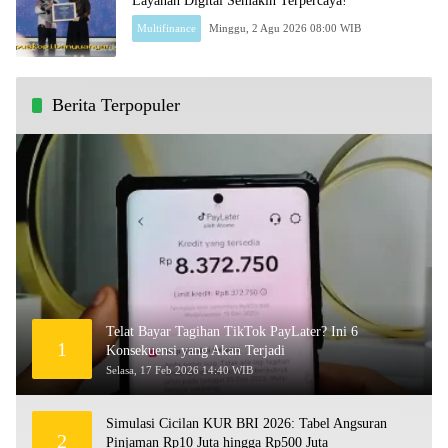
Layanan Digital Semakin Terpercaya!
Multifinance
Minggu, 2 Agu 2026 08:00 WIB
Berita Terpopuler
Telat Bayar Tagihan TikTok PayLater? Ini 6
1
Konsekuensi yang Akan Terjadi
Selasa, 17 Feb 2026 14:40 WIB
Simulasi Cicilan KUR BRI 2026: Tabel Angsuran
2
Pinjaman Rp10 Juta hingga Rp500 Juta