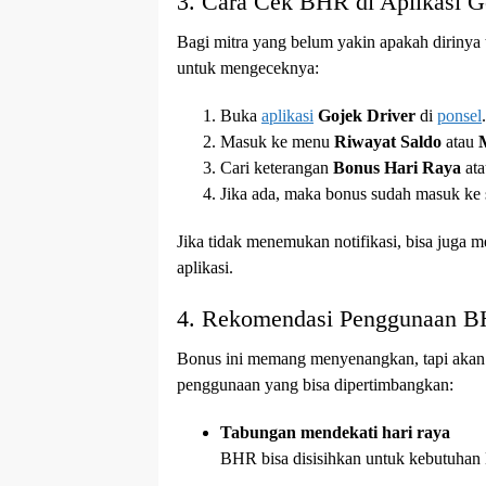
3. Cara Cek BHR di Aplikasi G
Bagi mitra yang belum yakin apakah diriny
untuk mengeceknya:
Buka
aplikasi
Gojek Driver
di
ponsel
.
Masuk ke menu
Riwayat Saldo
atau
Cari keterangan
Bonus Hari Raya
at
Jika ada, maka bonus sudah masuk ke 
Jika tidak menemukan notifikasi, bisa juga 
aplikasi.
4. Rekomendasi Penggunaan B
Bonus ini memang menyenangkan, tapi akan l
penggunaan yang bisa dipertimbangkan:
Tabungan mendekati hari raya
BHR bisa disisihkan untuk kebutuhan L