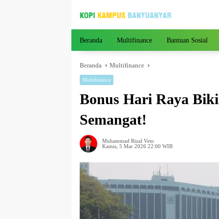
Langsung
ke
konten
Beranda
Multifinance
Bantuan Sosial
Beranda
Multifinance
Multifinance
Bonus Hari Raya Biki
Semangat!
Muhammad Rizal Veto
Kamis, 5 Mar 2026 22:00 WIB