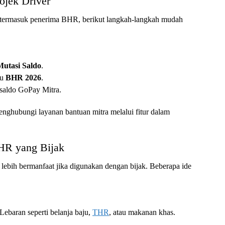
ojek Driver
a termasuk penerima BHR, berikut langkah-langkah mudah
Mutasi Saldo
.
au
BHR 2026
.
saldo GoPay Mitra.
menghubungi layanan bantuan mitra melalui fitur dalam
HR yang Bijak
ebih bermanfaat jika digunakan dengan bijak. Beberapa ide
ebaran seperti belanja baju,
THR
, atau makanan khas.