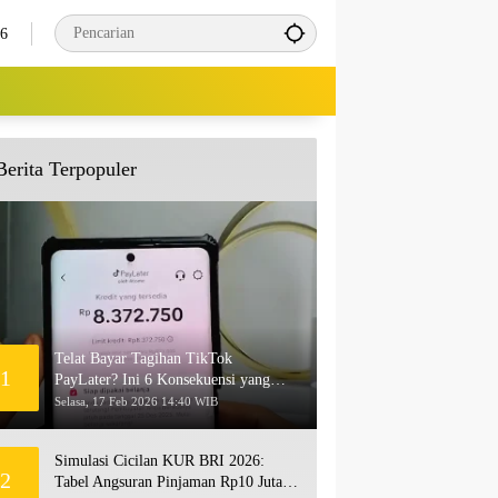
26
Berita Terpopuler
Telat Bayar Tagihan TikTok
1
PayLater? Ini 6 Konsekuensi yang
Akan Terjadi
Selasa, 17 Feb 2026 14:40 WIB
Simulasi Cicilan KUR BRI 2026:
2
Tabel Angsuran Pinjaman Rp10 Juta