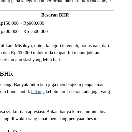
ntung pada kategori dan performa mitra. Berikut rinciannya:
Besaran BHR
p150.000 – Rp900.000
p200.000 – Rp1.600.000
nifikan. Misalnya, untuk kategori terendah, bonus naik dari
a dan Rp200.000 untuk roda empat. Ini menunjukkan
rikan apresiasi yang lebih baik.
a BHR
 senang. Banyak mitra lain juga membagikan pengalaman
akan bonus untuk
belanja
kebutuhan Lebaran, ada juga yang
sa syukur dan apresiasi. Bukan hanya karena nominalnya
atang di waktu yang tepat menjelang perayaan besar.