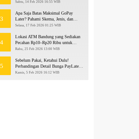
hingga Rp500 Juta
Sabtu, 14 Feb 2026 16:55 WIB
Apa Saja Batas Maksimal GoPay
3
Later? Pahami Skema, Jenis, dan
Langkah Upgrade Limit
Selasa, 17 Feb 2026 01:25 WIB
Lokasi ATM Bandung yang Sediakan
4
Pecahan Rp10–Rp20 Ribu untuk
Persiapan THR 2026!
Rabu, 25 Feb 2026 13:00 WIB
Sebelum Pakai, Ketahui Dulu!
5
Perbandingan Detail Bunga PayLater
Kredivo, SPayLater, dan SPinjam
Kamis, 5 Feb 2026 16:12 WIB
2026