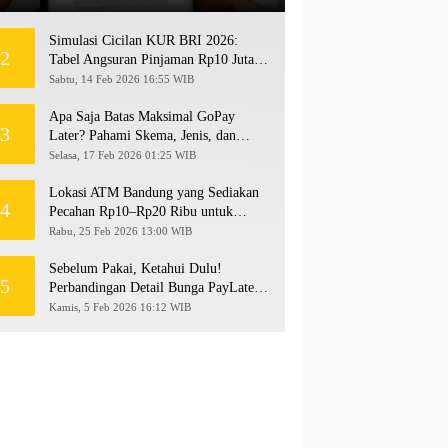
Simulasi Cicilan KUR BRI 2026:
2
Tabel Angsuran Pinjaman Rp10 Juta
hingga Rp500 Juta
Sabtu, 14 Feb 2026 16:55 WIB
Apa Saja Batas Maksimal GoPay
3
Later? Pahami Skema, Jenis, dan
Langkah Upgrade Limit
Selasa, 17 Feb 2026 01:25 WIB
Lokasi ATM Bandung yang Sediakan
4
Pecahan Rp10–Rp20 Ribu untuk
Persiapan THR 2026!
Rabu, 25 Feb 2026 13:00 WIB
Sebelum Pakai, Ketahui Dulu!
5
Perbandingan Detail Bunga PayLater
Kredivo, SPayLater, dan SPinjam
Kamis, 5 Feb 2026 16:12 WIB
2026