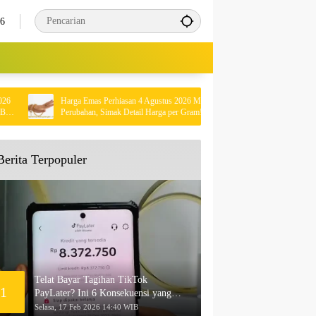
26
Harga Emas Perhiasan 4 Agustus 2026 Mengalami
Kisah Mengharuk
Perubahan, Simak Detail Harga per Gram!
Rumah Sendiri Se
Berita Terpopuler
Telat Bayar Tagihan TikTok
1
PayLater? Ini 6 Konsekuensi yang
Akan Terjadi
Selasa, 17 Feb 2026 14:40 WIB