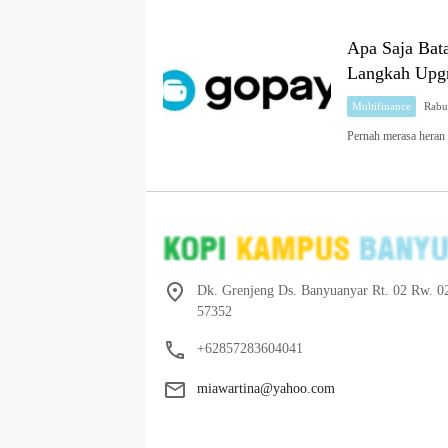
Apa Saja Bat
Langkah Upgr
Multifinance
Pernah merasa heran
Dk. Grenjeng Ds. Banyuanyar Rt. 02 Rw. 0
57352
+62857283604041
miawartina@yahoo.com