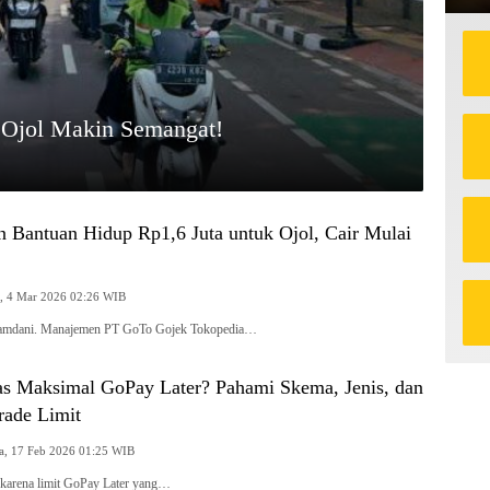
 Ojol Makin Semangat!
n Bantuan Hidup Rp1,6 Juta untuk Ojol, Cair Mulai
Rabu, 4 Mar 2026 02:26 WIB
I/Ramdani. Manajemen PT GoTo Gojek Tokopedia…
as Maksimal GoPay Later? Pahami Skema, Jenis, dan
ade Limit
Selasa, 17 Feb 2026 01:25 WIB
 karena limit GoPay Later yang…