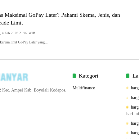
as Maksimal GoPay Later? Pahami Skema, Jenis, dan
ade Limit
Rabu, 4 Feb 2026 21:02 WIB
 karena limit GoPay Later yang…
Kategori
La
Multifinance
harg
2 Kec. Ampel Kab. Boyolali Kodepos.
harg
harg
hari ini
harg
harg