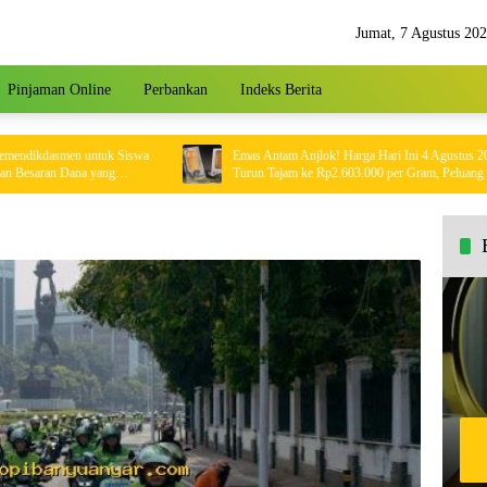
Jumat, 7 Agustus 20
Pinjaman Online
Perbankan
Indeks Berita
dasmen untuk Siswa
Emas Antam Anjlok! Harga Hari Ini 4 Agustus 2026
an Dana yang
Turun Tajam ke Rp2.603.000 per Gram, Peluang Beli
Emas Murah?