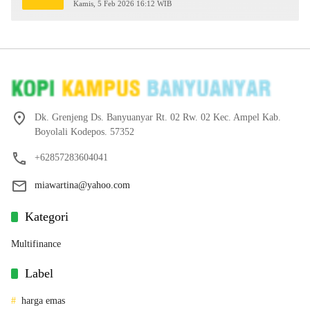
2026
Kamis, 5 Feb 2026 16:12 WIB
Dk. Grenjeng Ds. Banyuanyar Rt. 02 Rw. 02 Kec. Ampel Kab.
Boyolali Kodepos. 57352
+62857283604041
miawartina@yahoo.com
Kategori
Multifinance
Label
harga emas