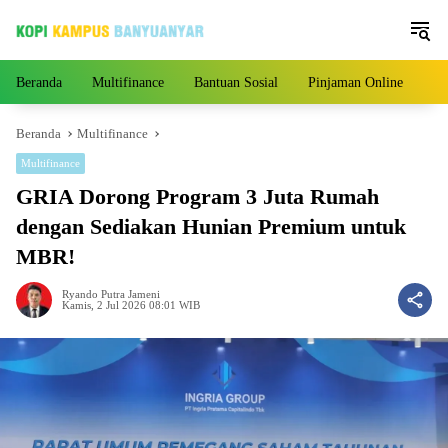
Langsung
ke
konten
Beranda
Multifinance
Bantuan Sosial
Pinjaman Online
Pe
Beranda
Multifinance
Multifinance
GRIA Dorong Program 3 Juta Rumah
dengan Sediakan Hunian Premium untuk
MBR!
Ryando Putra Jameni
Kamis, 2 Jul 2026 08:01 WIB