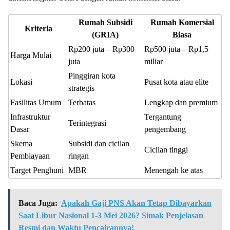
Rumah Subsidi
Rumah Komersial
Kriteria
(GRIA)
Biasa
Rp200 juta – Rp300
Rp500 juta – Rp1,5
Harga Mulai
juta
miliar
Pinggiran kota
Lokasi
Pusat kota atau elite
strategis
Fasilitas Umum
Terbatas
Lengkap dan premium
Infrastruktur
Tergantung
Terintegrasi
Dasar
pengembang
Skema
Subsidi dan cicilan
Cicilan tinggi
Pembiayaan
ringan
Target Penghuni
MBR
Menengah ke atas
Baca Juga:
Apakah Gaji PNS Akan Tetap Dibayarkan
Saat Libur Nasional 1-3 Mei 2026? Simak Penjelasan
Resmi dan Waktu Pencairannya!