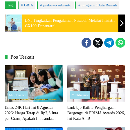
Tag:
GRIA
prabowo subianto
program 3 Juta Rumah
BNI Tingkatkan Pengalaman Nasabah Melalui Inisiatif
CX100 Danantara!
Pos Terkait
Multifinance
Multifinance
Emas 24K Hari Ini 8 Agustus
bank bjb Raih 5 Penghargaan
2026: Harga Tetap di Rp2,3 Juta
Bergengsi di PRIMA Awards 2026,
per Gram, Apakah Ini Tanda
Ini Kata Ahli!
Waktu yang Tepat untuk Membeli?