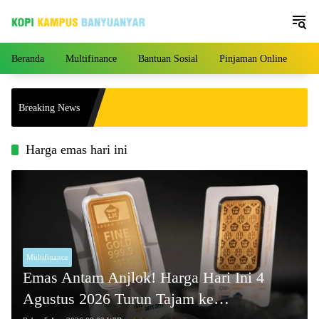
Langsung
ke
konten
Beranda
Multifinance
Bantuan Sosial
Pinjaman Online
Pe
Breaking News
Harga emas hari ini
Multifinance
Emas Antam Anjlok! Harga Hari Ini 4
Agustus 2026 Turun Tajam ke