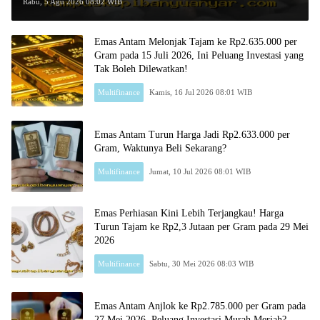
Rp2.603.000 per Gram, Peluang Beli
Rabu, 5 Agu 2026 08:02 WIB
Emas Murah?
Emas Antam Melonjak Tajam ke Rp2.635.000 per
Gram pada 15 Juli 2026, Ini Peluang Investasi yang
Tak Boleh Dilewatkan!
Multifinance
Kamis, 16 Jul 2026 08:01 WIB
Emas Antam Turun Harga Jadi Rp2.633.000 per
Gram, Waktunya Beli Sekarang?
Multifinance
Jumat, 10 Jul 2026 08:01 WIB
Emas Perhiasan Kini Lebih Terjangkau! Harga
Turun Tajam ke Rp2,3 Jutaan per Gram pada 29 Mei
2026
Multifinance
Sabtu, 30 Mei 2026 08:03 WIB
Emas Antam Anjlok ke Rp2.785.000 per Gram pada
27 Mei 2026, Peluang Investasi Murah Meriah?