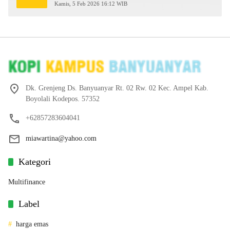
2026
Kamis, 5 Feb 2026 16:12 WIB
Dk. Grenjeng Ds. Banyuanyar Rt. 02 Rw. 02 Kec. Ampel Kab.
Boyolali Kodepos. 57352
+62857283604041
miawartina@yahoo.com
Kategori
Multifinance
Label
harga emas