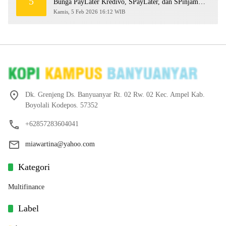
5
Bunga PayLater Kredivo, SPayLater, dan SPinjam
2026
Kamis, 5 Feb 2026 16:12 WIB
Dk. Grenjeng Ds. Banyuanyar Rt. 02 Rw. 02 Kec. Ampel Kab.
Boyolali Kodepos. 57352
+62857283604041
miawartina@yahoo.com
Kategori
Multifinance
Label