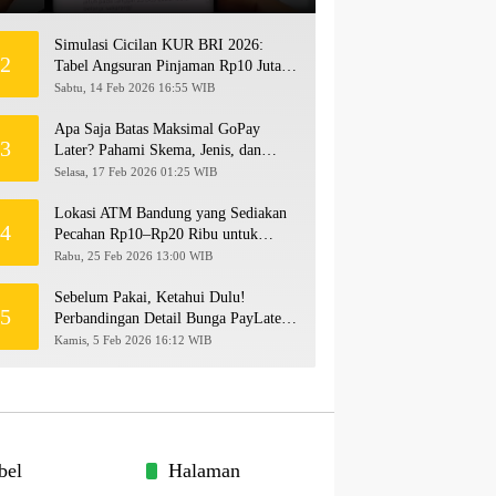
Simulasi Cicilan KUR BRI 2026:
2
Tabel Angsuran Pinjaman Rp10 Juta
hingga Rp500 Juta
Sabtu, 14 Feb 2026 16:55 WIB
Apa Saja Batas Maksimal GoPay
3
Later? Pahami Skema, Jenis, dan
Langkah Upgrade Limit
Selasa, 17 Feb 2026 01:25 WIB
Lokasi ATM Bandung yang Sediakan
4
Pecahan Rp10–Rp20 Ribu untuk
Persiapan THR 2026!
Rabu, 25 Feb 2026 13:00 WIB
Sebelum Pakai, Ketahui Dulu!
5
Perbandingan Detail Bunga PayLater
Kredivo, SPayLater, dan SPinjam
Kamis, 5 Feb 2026 16:12 WIB
2026
bel
Halaman