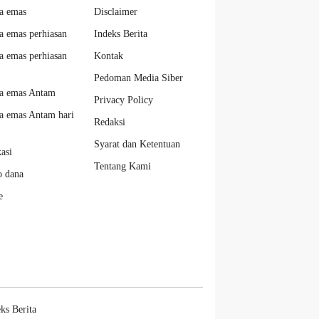
a emas
Disclaimer
a emas perhiasan
Indeks Berita
a emas perhiasan
Kontak
Pedoman Media Siber
a emas Antam
Privacy Policy
a emas Antam hari
Redaksi
Syarat dan Ketentuan
kasi
Tentang Kami
o dana
e
ks Berita