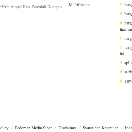
Multifinance
harg
2 Kec. Ampel Kab. Boyolali Kodepos.
harg
harg
hari ini
harg
harg
ini
apli
sald
gam
olicy
Pedoman Media Siber
Disclaimer
Syarat dan Ketentuan
Inde