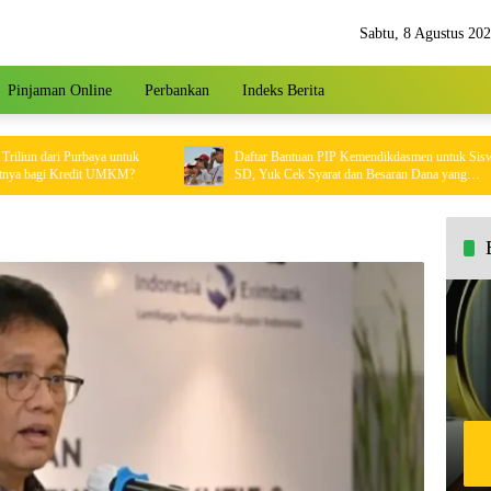
Sabtu, 8 Agustus 20
Pinjaman Online
Perbankan
Indeks Berita
 dari Purbaya untuk
Daftar Bantuan PIP Kemendikdasmen untuk Siswa
bagi Kredit UMKM?
SD, Yuk Cek Syarat dan Besaran Dana yang
Diterima!