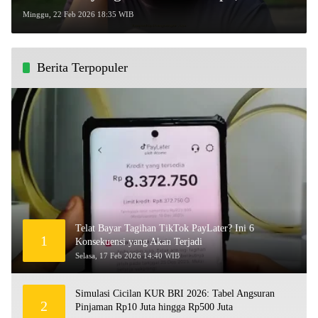
dari OJK karena Diduga Main Saham
Minggu, 22 Feb 2026 18:35 WIB
Sembarangan!
Berita Terpopuler
Telat Bayar Tagihan TikTok PayLater? Ini 6
1
Konsekuensi yang Akan Terjadi
Selasa, 17 Feb 2026 14:40 WIB
Simulasi Cicilan KUR BRI 2026: Tabel Angsuran
2
Pinjaman Rp10 Juta hingga Rp500 Juta