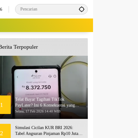
26
Berita Terpopuler
Telat Bayar Tagihan TikTok
1
PayLater? Ini 6 Konsekuensi yang
Akan Terjadi
Selasa, 17 Feb 2026 14:40 WIB
Simulasi Cicilan KUR BRI 2026:
2
Tabel Angsuran Pinjaman Rp10 Juta