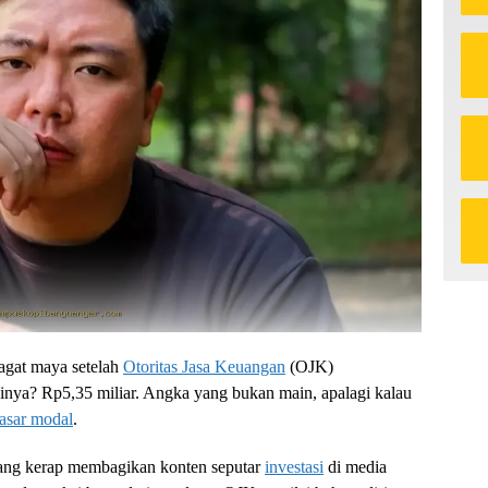
jagat maya setelah
Otoritas Jasa Keuangan
(OJK)
ainya? Rp5,35 miliar. Angka yang bukan main, apalagi kalau
asar modal
.
ang kerap membagikan konten seputar
investasi
di media