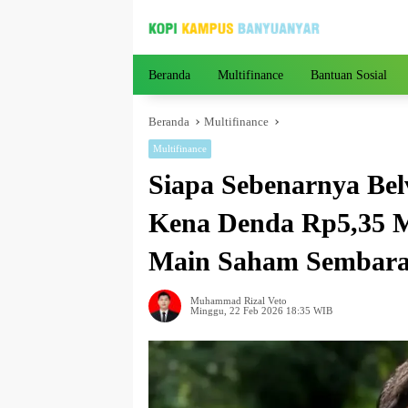
Langsung
ke
konten
Beranda
Multifinance
Bantuan Sosial
Beranda
Multifinance
Multifinance
Siapa Sebenarnya Bel
Kena Denda Rp5,35 M
Main Saham Sembara
Muhammad Rizal Veto
Minggu, 22 Feb 2026 18:35 WIB