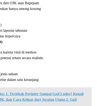
smi dari OJK atau Bapepam
, bukan hanya omong kosong
I
)
ri laporan tahunan
tas terpercaya
t)
a karena viral di medsos
otensi return secara realistis
 jenis saham
elur dalam satu keranjang
tles: 1. Terjebak Paylater Sampai Gaji Ludes? Kenali
K, dan Cara Keluar dari Jeratan Utang 2. Gaji