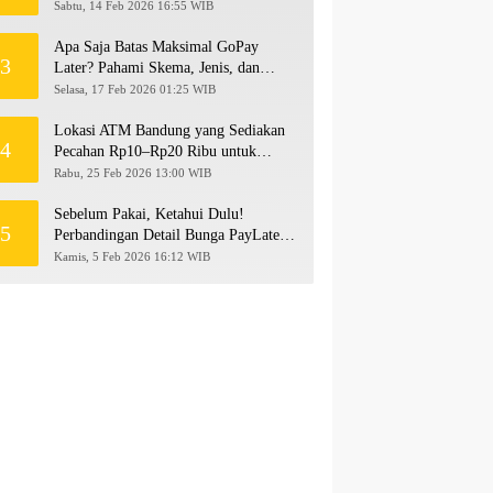
hingga Rp500 Juta
Sabtu, 14 Feb 2026 16:55 WIB
Apa Saja Batas Maksimal GoPay
3
Later? Pahami Skema, Jenis, dan
Langkah Upgrade Limit
Selasa, 17 Feb 2026 01:25 WIB
Lokasi ATM Bandung yang Sediakan
4
Pecahan Rp10–Rp20 Ribu untuk
Persiapan THR 2026!
Rabu, 25 Feb 2026 13:00 WIB
Sebelum Pakai, Ketahui Dulu!
5
Perbandingan Detail Bunga PayLater
Kredivo, SPayLater, dan SPinjam
Kamis, 5 Feb 2026 16:12 WIB
2026