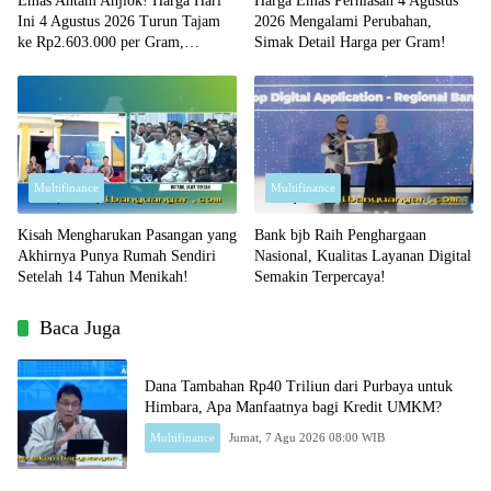
Emas Antam Anjlok! Harga Hari
Harga Emas Perhiasan 4 Agustus
Ini 4 Agustus 2026 Turun Tajam
2026 Mengalami Perubahan,
ke Rp2.603.000 per Gram,
Simak Detail Harga per Gram!
Peluang Beli Emas Murah?
Multifinance
Multifinance
Kisah Mengharukan Pasangan yang
Bank bjb Raih Penghargaan
Akhirnya Punya Rumah Sendiri
Nasional, Kualitas Layanan Digital
Setelah 14 Tahun Menikah!
Semakin Terpercaya!
Baca Juga
Dana Tambahan Rp40 Triliun dari Purbaya untuk
Himbara, Apa Manfaatnya bagi Kredit UMKM?
Multifinance
Jumat, 7 Agu 2026 08:00 WIB