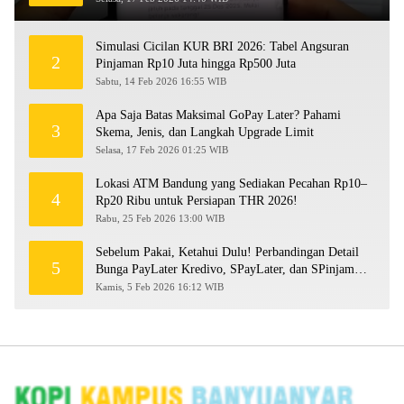
Simulasi Cicilan KUR BRI 2026: Tabel Angsuran
2
Pinjaman Rp10 Juta hingga Rp500 Juta
Sabtu, 14 Feb 2026 16:55 WIB
Apa Saja Batas Maksimal GoPay Later? Pahami
3
Skema, Jenis, dan Langkah Upgrade Limit
Selasa, 17 Feb 2026 01:25 WIB
Lokasi ATM Bandung yang Sediakan Pecahan Rp10–
4
Rp20 Ribu untuk Persiapan THR 2026!
Rabu, 25 Feb 2026 13:00 WIB
Sebelum Pakai, Ketahui Dulu! Perbandingan Detail
5
Bunga PayLater Kredivo, SPayLater, dan SPinjam
2026
Kamis, 5 Feb 2026 16:12 WIB