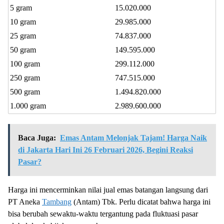
5 gram
15.020.000
10 gram
29.985.000
25 gram
74.837.000
50 gram
149.595.000
100 gram
299.112.000
250 gram
747.515.000
500 gram
1.494.820.000
1.000 gram
2.989.600.000
Baca Juga:
Emas Antam Melonjak Tajam! Harga Naik
di Jakarta Hari Ini 26 Februari 2026, Begini Reaksi
Pasar?
Harga ini mencerminkan nilai jual emas batangan langsung dari
PT Aneka
Tambang
(Antam) Tbk. Perlu dicatat bahwa harga ini
bisa berubah sewaktu-waktu tergantung pada fluktuasi pasar