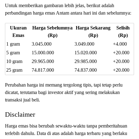
Untuk memberikan gambaran lebih jelas, berikut adalah
perbandingan harga emas Antam antara hari ini dan sebelumnya:
Ukuran
Harga Sebelumnya
Harga Sekarang
Selisih
Emas
(Rp)
(Rp)
(Rp)
1 gram
3.045.000
3.049.000
+4.000
5 gram
15.000.000
15.020.000
+20.000
10 gram
29.965.000
29.985.000
+20.000
25 gram
74.817.000
74.837.000
+20.000
Perubahan harga ini memang tergolong tipis, tapi tetap perlu
dicatat, terutama bagi investor aktif yang sering melakukan
transaksi jual beli.
Disclaimer
Harga emas bisa berubah sewaktu-waktu tanpa pemberitahuan
terlebih dahulu. Data di atas adalah harga terbaru yang berlaku