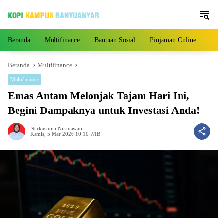
Langsung
ke
konten
Beranda
Multifinance
Bantuan Sosial
Pinjaman Online
Pe
Beranda
Multifinance
Multifinance
Emas Antam Melonjak Tajam Hari Ini,
Begini Dampaknya untuk Investasi Anda!
Nurkasmini Nikmawati
Kamis, 5 Mar 2026 10:10 WIB