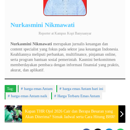
Nurkasmini Nikmawati
Reporter
at
Kampus Kopi Banyuanyar
Nurkasmini Nikmawati
merupakan jurnalis keuangan dan
content specialist yang fokus pada sektor jasa keuangan Indonesia.
Keahliannya meliputi perbankan, multifinance, pinjaman online,
serta program bantuan sosial pemerintah. Kasmini berkomitmen
memberdayakan pembaca dengan informasi finansial yang praktis,
akurat, dan aplikatif.
Tag:
harga emas Antam
harga emas Antam hari ini
harga emas Antam naik
Harga Terbaru Emas Antam
Kapan THR Ojol 2026 Cair dan Berapa Besaran yang
Akan Diterima? Simak Jadwal serta Cara Hitung BHR!