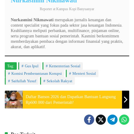
Nurkasmini Nikmawati
Reporter
at
Kampus Kopi Banyuanyar
Nurkasmini Nikmawati
merupakan jurnalis keuangan dan
content specialist yang fokus pada sektor jasa keuangan Indonesia.
Keahliannya meliputi perbankan, multifinance, pinjaman online,
serta program bantuan sosial pemerintah. Kasmini berkomitmen
memberdayakan pembaca dengan informasi finansial yang praktis,
akurat, dan aplikatif.
Tag:
Gus Ipul
Kementerian Sosial
Komisi Pemberantasan Korupsi
Menteri Sosial
Saifullah Yusuf
Sekolah Rakyat
Daftar Bansos 2026 dan Dapatkan Bantuan Langsung
Rp600.000 dari Pemerintah!