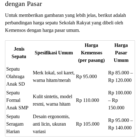
dengan Pasar
Untuk memberikan gambaran yang lebih jelas, berikut adalah
perbandingan harga sepatu Sekolah Rakyat yang dibeli oleh
Kemensos dengan harga pasar umum.
Harga
Harga
Jenis
Spesifikasi Umum
Kemensos
Pasar
Sepatu
(per pasang)
Umum
Sepatu
Merk lokal, sol karet,
Rp 85.000 –
Olahraga
Rp 95.000
warna hitam/merah
Rp 120.000
Anak SD
Sepatu
Rp 100.000
Kulit sintetis, model
Formal
Rp 110.000
– Rp
resmi, warna hitam
Anak SMP
150.000
Sepatu
Desain ergonomis,
Rp 95.000 –
Seragam
anti licin, ukuran
Rp 105.000
Rp 140.000
Harian
variasi