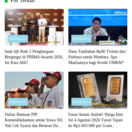
Pos Terkait
Multifinance
Multifinance
bank bjb Raih 5 Penghargaan
Dana Tambahan Rp40 Triliun dari
Bergengsi di PRIMA Awards 2026,
Purbaya untuk Himbara, Apa
Ini Kata Ahli!
Manfaatnya bagi Kredit UMKM?
Multifinance
Multifinance
Daftar Bantuan PIP
Emas Antam Anjlok! Harga Hari
Kemendikdasmen untuk Siswa SD,
Ini 4 Agustus 2026 Turun Tajam
Yuk Cek Syarat dan Besaran Dana
ke Rp2.603.000 per Gram,
yang Diterima!
Peluang Beli Emas Murah?