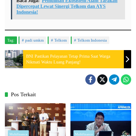
Baca Juga:
Pemulihan Ekosistem Alam Tarakan
Dipercepat Lewat Sinergi Telkom dan AYS
Indonesia!
Tag:
padi umkm
Telkom
Telkom Indonesia
BNI Pastikan Pelayanan Tetap Prima Saat Warga
Nikmati Waktu Luang Panjang!
Pos Terkait
Multifinance
Multifinance