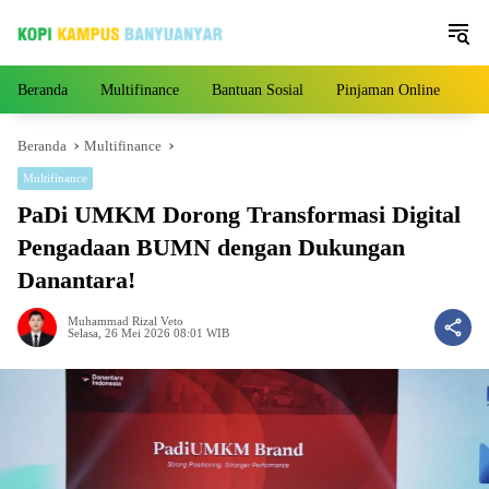
Langsung
ke
konten
Beranda
Multifinance
Bantuan Sosial
Pinjaman Online
Pe
Beranda
Multifinance
Multifinance
PaDi UMKM Dorong Transformasi Digital
Pengadaan BUMN dengan Dukungan
Danantara!
Muhammad Rizal Veto
Selasa, 26 Mei 2026 08:01 WIB