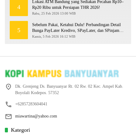
Lokasi ATM Bandung yang Sediakan Pecahan Rp10–
4
Rp20 Ribu untuk Persiapan THR 2026!
Rabu, 25 Feb 2026 13:00 WIB
Sebelum Pakai, Ketahui Dulu! Perbandingan Detail
5
Bunga PayLater Kredivo, SPayLater, dan SPinjam
2026
Kamis, 5 Feb 2026 16:12 WIB
Dk. Grenjeng Ds. Banyuanyar Rt. 02 Rw. 02 Kec. Ampel Kab.
Boyolali Kodepos. 57352
+62857283604041
miawartina@yahoo.com
Kategori